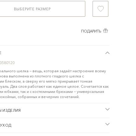
ВЫБЕРИТЕ РАЗМЕР
ПОДАРИТЬ
Е
3580120
урального шелка — вещь, которая задаёт настроение всему
нова выполнена из плотного гладкого шелка с
м блеском, а сверху его мягко прикрывает тонкая
уаль. Два слоя работают как единое целое. Сочетается как
и юбками, так и с костюмными брюками — универсальная
покойных, собранных и вечерних сочетаний.
Ы ИЗДЕЛИЯ
 УХОД