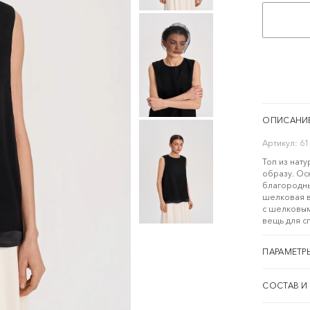
ОПИСАНИ
Артикул:
61
Топ из нат
образу. Ос
благородны
шелковая в
с шелковым
вещь для с
ПАРАМЕТР
СОСТАВ И