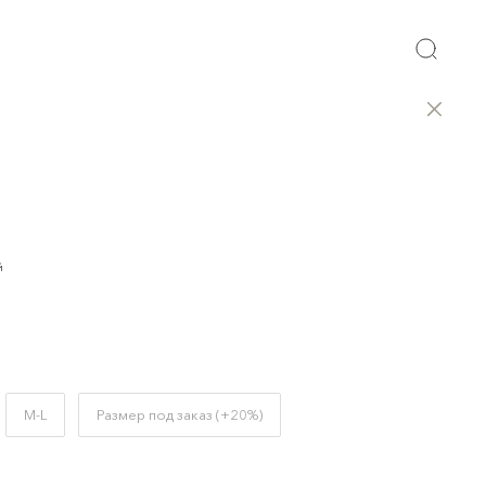
̆
M-L
Размер под заказ (+20%)