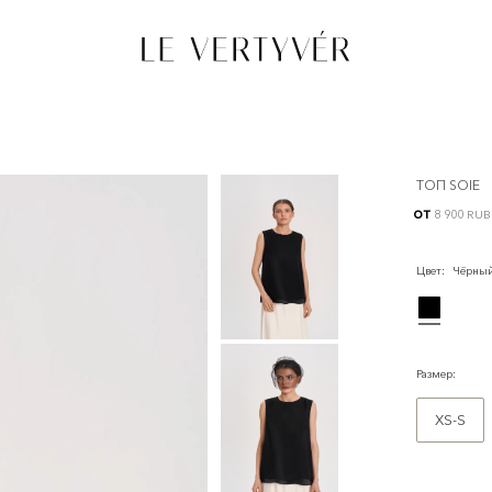
ТОП SOIE
от
8 900 RUB
Цвет
:
Чёрныи
Размер
:
XS-S