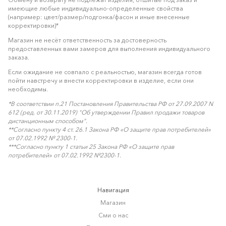
имеющие любые индивидуально-определенные свойства
(например: цвет/размер/подгонка/фасон и иные внесенные
корректировки)*
Магазин не несёт ответственность за достоверность
предоставленных вами замеров для выполнения индивидуального
заказа.
Если ожидание не совпало с реальностью, магазин всегда готов
пойти навстречу и внести корректировки в изделие, если они
необходимы.
*В соответствии п.21 Постановления Правительства РФ от 27.09.2007 N
612 (ред. от 30.11.2019) "Об утверждении Правил продажи товаров
дистанционным способом".
**Согласно пункту 4 ст. 26.1 Закона РФ «О защите прав потребителей»
от 07.02.1992 № 2300-1.
***Согласно пункту 1 статьи 25 Закона РФ «О защите прав
потребителей» от 07.02.1992 №2300-1.
Навигация
Магазин
Сми о нас