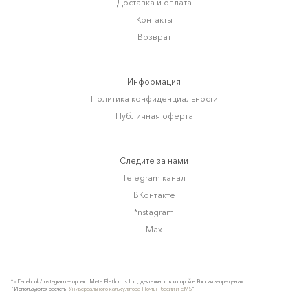
Доставка и оплата
Контакты
Возврат
Информация
Политика конфиденциальности
Публичная оферта
Следите за нами
Telegram канал
ВКонтакте
*nstagram
Max
* «Facebook/Instagram — проект Meta Platforms Inc., деятельность которой в России запрещена».
"Используются расчеты
Универсального калькулятора Почты России и EMS
"