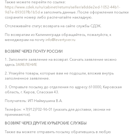
Также можете перейти по ссылке:
https://www.cdek.ru/ru/cabinet/returns/seller/a8dde2ed-1052-44b1-
9d7e-893037fb1b5d
и заполнить данные. После оформления посылки
сохраните номер либо распечатайте накладную.
Отслеживайте статус возврата на сайте службы СДЭК.
По возвратам из Калининграда обращайтесь, пожалуйста, к
менеджерам на почту
info@levertyver.ru
ВОЗВРАТ ЧЕРЕЗ ПОЧТУ РОССИИ
1. Заполните заявление на возврат. Скачать заявление можно
здесь
ЗАЯВЛЕНИЕ
2. Упакуйте товары, которые вам не подошли, вложив внутрь
заполненное заявление.
3. Отправьте посылку до отделения по адресу:610000, Кировская
область, г. Киров, Спасская 43.
Получатель: ИП Наймушина В.А.
Телефон: +7(912)702-96-01 (указать для доставки, звонки не
принимаются).
ВОЗВРАТ ЧЕРЕЗ ДРУГИЕ КУРЬЕРСКИЕ СЛУЖБЫ
Также вы можете отправить посылку обратившись в любую