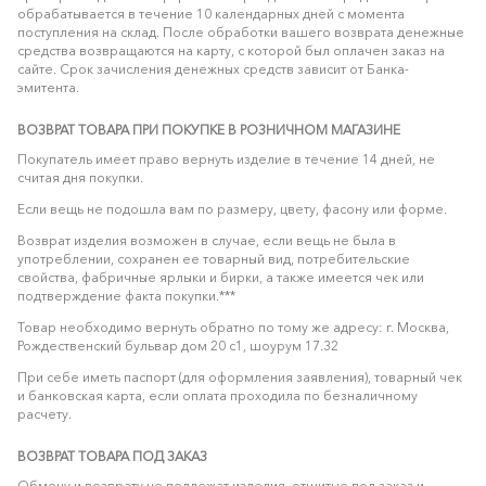
обрабатывается в течение 10 календарных дней с момента
поступления на склад. После обработки вашего возврата денежные
средства возвращаются на карту, с которой был оплачен заказ на
сайте. Срок зачисления денежных средств зависит от Банка-
эмитента.
ВОЗВРАТ ТОВАРА ПРИ ПОКУПКЕ В РОЗНИЧНОМ МАГАЗИНЕ
Покупатель имеет право вернуть изделие в течение 14 дней, не
считая дня покупки.
Если вещь не подошла вам по размеру, цвету, фасону или форме.
Возврат изделия возможен в случае, если вещь не была в
употреблении, сохранен ее товарный вид, потребительские
свойства, фабричные ярлыки и бирки, а также имеется чек или
подтверждение факта покупки.***
Товар необходимо вернуть обратно по тому же адресу: г. Москва,
Рождественский бульвар дом 20 с1, шоурум 17.32
При себе иметь паспорт (для оформления заявления), товарный чек
и банковская карта, если оплата проходила по безналичному
расчету.
ВОЗВРАТ ТОВАРА ПОД ЗАКАЗ
Обмену и возврату не подлежат изделия, отшитые под заказ и