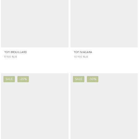
ТОП BROUILLARD
ТОП NIAGARA
8 900
RUB
10 900
RUB
SALE
-20%
SALE
-50%