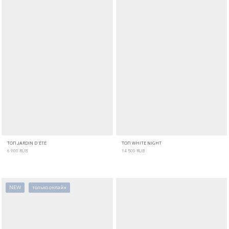
ТОП JARDIN D'ÉTÉ
ТОП WHITE NIGHT
6 900
RUB
14 500
RUB
NEW
только онлайн