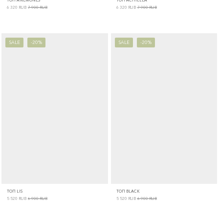
6 320
RUB
7 900
RUB
6 320
RUB
7 900
RUB
SALE
-20%
SALE
-20%
ТОП LIS
ТОП BLACK
5 520
RUB
6 900
RUB
5 520
RUB
6 900
RUB