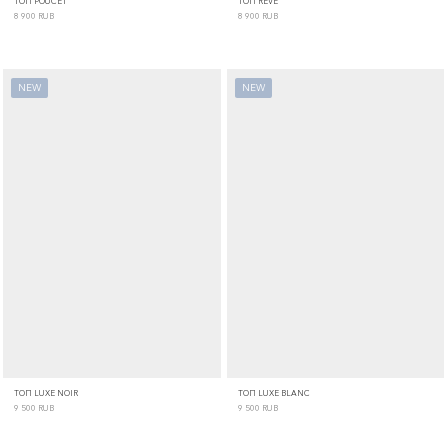
ТОП POUCET
ТОП RÊVE
8 900
RUB
8 900
RUB
NEW
NEW
ТОП LUXE NOIR
ТОП LUXE BLANC
9 500
RUB
9 500
RUB