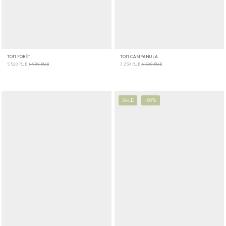
ТОП FORÊT
ТОП CAMPANULA
5 520
RUB
6 900
RUB
3 250
RUB
6 500
RUB
SALE
-20%