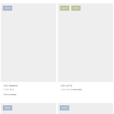
NEW
SALE
-20%
ТОП PARADIS
ТОП LATTE
9 500
RUB
5 520
RUB
6 900
RUB
Нет в наличии
NEW
NEW