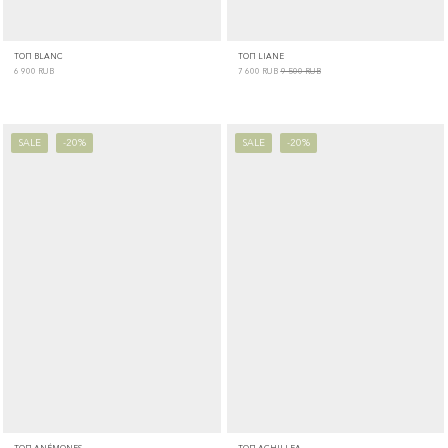
ТОП BLANC
ТОП LIANE
6 900
RUB
7 600
RUB
9 500
RUB
SALE
-20%
SALE
-20%
ТОП ANÉMONES
ТОП ACHILLEA