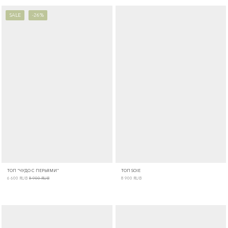
SALE
-26%
ТОП "ЧУДО С ПЕРЬЯМИ"
ТОП SOIE
6 600
RUB
8 900
RUB
8 900
RUB