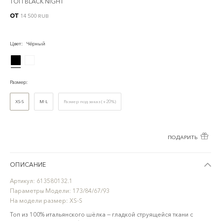
ТОП BLACK NIGHT
от
14 500 RUB
Цвет
:
Чёрный
Размер
:
XS-S
M-L
Размер под заказ (+20%)
ПОДАРИТЬ
ОПИСАНИЕ
Артикул:
613580132.1
Параметры Модели:
173/84/67/93
На модели размер:
XS-S
Топ из 100% итальянского шёлка — гладкой струящейся ткани с