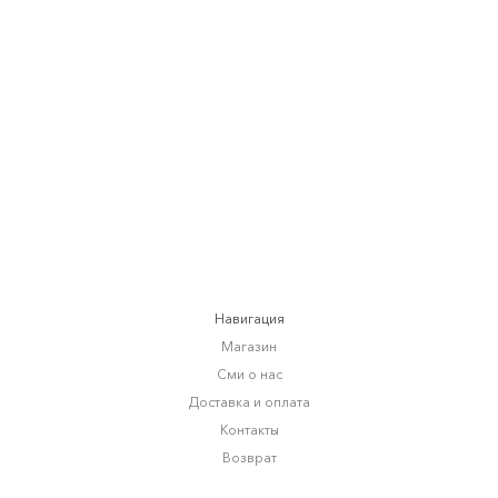
ЮБКА COQUETTE
от
14 900 RUB
Навигация
Магазин
Сми о нас
Доставка и оплата
Контакты
Возврат