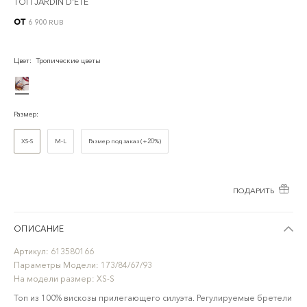
ТОП JARDIN D'ÉTÉ
от
6 900 RUB
Цвет
:
Тропические цветы
Размер
:
XS-S
M-L
Размер под заказ (+20%)
ПОДАРИТЬ
ОПИСАНИЕ
Артикул:
613580166
Параметры Модели:
173/84/67/93
На модели размер:
XS-S
Топ из 100% вискозы прилегающего силуэта. Регулируемые бретели