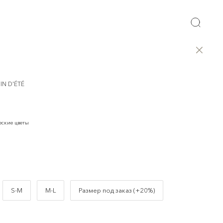
IN D'ÉTÉ
еские цветы
S-M
M-L
Размер под заказ (+20%)