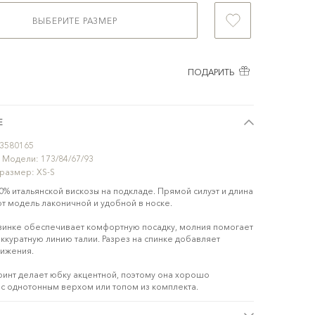
ВЫБЕРИТЕ РАЗМЕР
ПОДАРИТЬ
Е
3580165
 Модели:
173/84/67/93
 размер:
XS-S
0% итальянской вискозы на подкладе. Прямой силуэт и длина
т модель лаконичной и удобной в носке.
зинке обеспечивает комфортную посадку, молния помогает
аккуратную линию талии. Разрез на спинке добавляет
вижения.
ринт делает юбку акцентной, поэтому она хорошо
 с однотонным верхом или топом из комплекта.