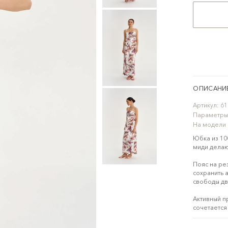
ОПИСАНИ
Артикул:
61
Параметры
На модели
Юбка из 10
миди делаю
Пояс на ре
сохранить 
свободы д
Активный п
сочетается