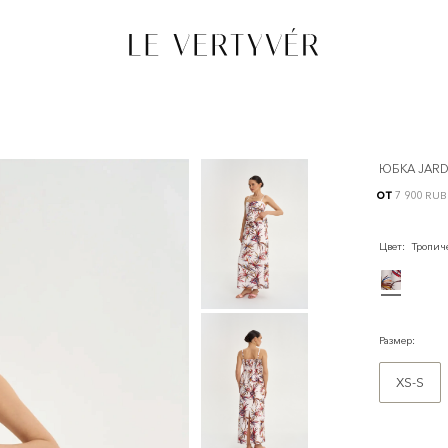
ЮБКА JARD
от
7 900 RUB
Цвет
:
Тропич
Размер
:
XS-S