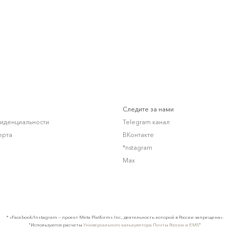
Следите за нами
фиденциальности
Telegram канал
ерта
ВКонтакте
*nstagram
Max
* «Facebook/Instagram — проект Meta Platforms Inc., деятельность которой в России запрещена».
"Используются расчеты
Универсального калькулятора Почты России и EMS
"