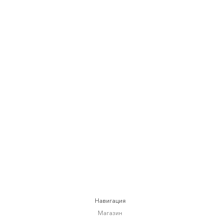
БОМБЕР ИЗ ШЕРСТИ
от
17 900 RUB
Навигация
Магазин