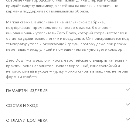
современный городской стиль. Разная длина спереди и сзади
придаёт силуэту динамику, а застёжка на кнопки и лаконичные
карманы поддерживают минимализм образа.
Мягкая стёжка, выполненная на итальянской фабрике,
подчёркивает премиальное качество модели. В основе —
инновационный утеплитель Zero Down, который сохраняет тепло и
остаётся удивительно лёгким и воздушным. Он подстраивается под
температуру тела и окружающей среды, поэтому даже при резких
перепадах между улицей и помещением вы чувствуете комфорт.
Zero Down — это экологичность, европейские стандарты качества и
практичность: наполнитель гипоаллергенный, износостойкий и
неприхотливый в уходе — куртку можно стирать в машине, не теряя
формы и свойств.
ПАРАМЕТРЫ ИЗДЕЛИЯ
СОСТАВ И УХОД
ОПЛАТА И ДОСТАВКА