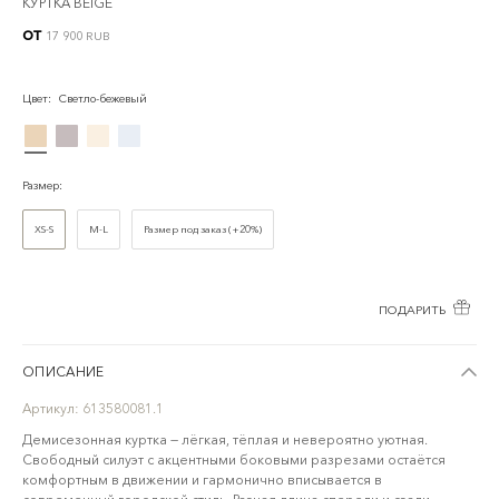
КУРТКА BEIGE
от
17 900 RUB
Цвет
:
Светло-бежевый
Размер
:
XS-S
M-L
Размер под заказ (+20%)
ПОДАРИТЬ
ОПИСАНИЕ
Артикул:
613580081.1
Демисезонная куртка — лёгкая, тёплая и невероятно уютная.
Свободный силуэт с акцентными боковыми разрезами остаётся
комфортным в движении и гармонично вписывается в