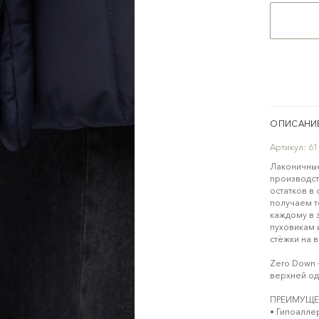
ОПИСАНИ
Артикул:
61
Лаконичные
производст
остатков в
получаем т
каждому в 
пуховикам 
стёжки на 
Zero Down 
верхней о
ПРЕИМУЩЕС
• Гипоаллер