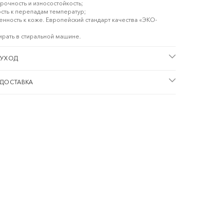
прочность и износостойкость;
ость к перепадам температур;
енность к коже. Европейский стандарт качества «ЭКО-
ирать в стиральной машине.
 УХОД
 ДОСТАВКА