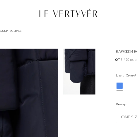
ЕЖКИ ECLIPSE
ВАРЕЖКИ E
от
3 490 RUB
Цвет
:
Синий
Размер
:
ONE SI