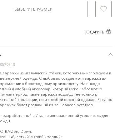
ВЫБЕРИТЕ РАЗМЕР
ПОДАРИТЬ
Е
3579743
 варежки из итальянской стёжки, которую мы используем в
ве верхней одежды. С любовью создаём эти варежки из
 стремлении к безотходному производству. На выходе
еплый и удобный аксессуар, который нужен абсолютно
зимний период. Такие варежки подойдут не только к
из нашей коллекции, но и к любой верхней одежде. Рисунок
варежках будет различный из-за нюансов остатков.
— разработанный в Италии инновационный утеплитель для
дежды.
ТВА Zero Down:
генный, легкий, мягкий и теплый;