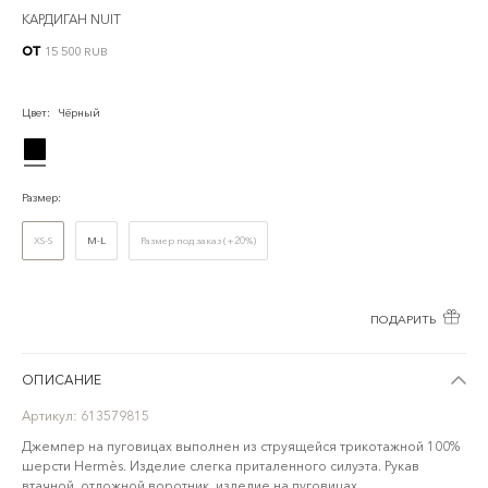
КАРДИГАН NUIT
от
15 500 RUB
Цвет
:
Чёрный
Размер
:
XS-S
M-L
Размер под заказ (+20%)
ПОДАРИТЬ
ОПИСАНИЕ
Артикул:
613579815
Джемпер на пуговицах выполнен из струящейся трикотажной 100%
шерсти Hermès. Изделие слегка приталенного силуэта. Рукав
втачной, отложной воротник, изделие на пуговицах.