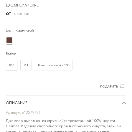
ДЖЕМПЕР A TERRE
от
14 500 RUB
Цвет
:
Коричневый
Размер
:
XS-S
M-L
Размер под заказ (+20%)
ПОДАРИТЬ
ОПИСАНИЕ
Артикул:
613579791
Джемпер выполнен из струящейся трикотажной 100% шерсти
Hermès. Изделие свободного кроя А образного силуэта, втачной
рукав, горловина лодочка, длина изделия разноуровневая.