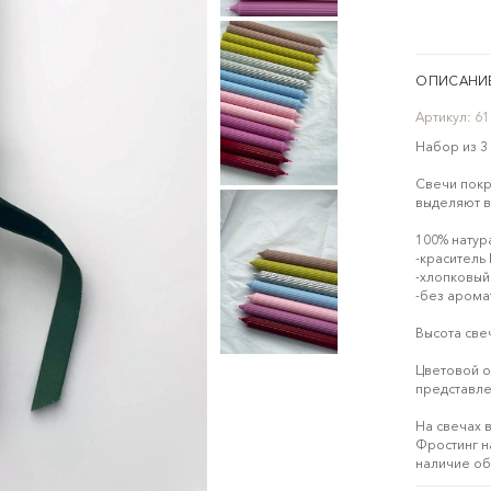
ОПИСАНИ
Артикул:
61
Набор из 3
Свечи покр
выделяют в
100% натур
-краситель
-хлопковый
-без арома
Высота све
Цветовой о
представле
​На свечах
Фростинг н
наличие об