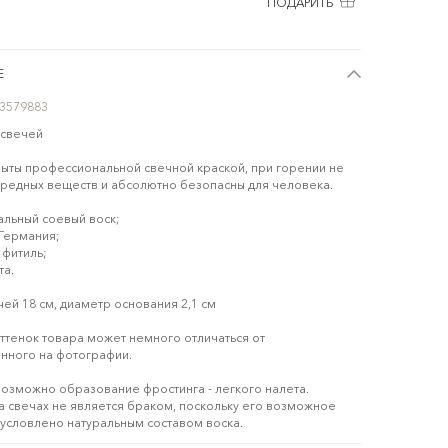
ПОДАРИТЬ
Е
3579883
 свечей
ыты профессиональной свечной краской, при горении не
редных веществ и абсолютно безопасны для человека.
альный соевый воск;
 Германия;
 фитиль;
та.
чей 18 см, диаметр основания 2,1 см
ттенок товара может немного отличаться от
нного на фотографии.
 возможно образование фростинга - легкого налета.
а свечах не является браком, поскольку его возможное
условлено натуральным составом воска.