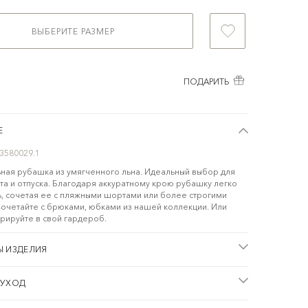
ВЫБЕРИТЕ РАЗМЕР
ПОДАРИТЬ
Е
3580029.1
ная рубашка из умягченного льна. Идеальный выбор для
та и отпуска. Благодаря аккуратному крою рубашку легко
ь, сочетая ее с пляжными шортами или более строгими
очетайте с брюками, юбками из нашей коллекции. Или
грируйте в свой гардероб.
Ы ИЗДЕЛИЯ
 УХОД