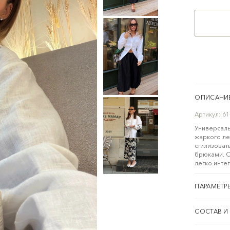
ОПИСАНИ
Артикул:
61
Универсаль
жаркого ле
стилизоват
брюками. С
легко инте
ПАРАМЕТР
СОСТАВ И