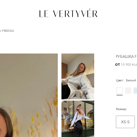
 FREESIA
РУБАШКА F
от
10 900 RU
Цвет
:
Белый
Размер
:
XS-S