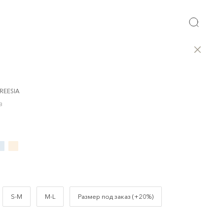
REESIA
B
S-M
M-L
Размер под заказ (+20%)