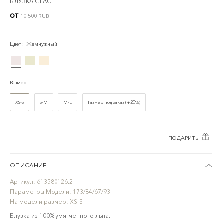
БЛУЗКА GLACE
от
10 500 RUB
Цвет
:
Жемчужный
Размер
:
XS-S
S-M
M-L
Размер под заказ (+20%)
ПОДАРИТЬ
ОПИСАНИЕ
Артикул:
613580126.2
Параметры Модели:
173/84/67/93
На модели размер:
XS-S
Блузка из 100% умягченного льна.