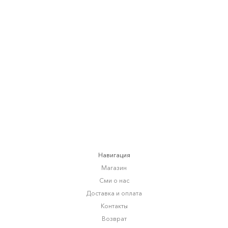
РУБАШКА TREE
от
9 520 RUB
11 900 RUB
Навигация
Магазин
Сми о нас
Доставка и оплата
Контакты
Возврат