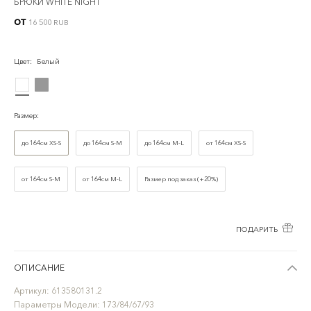
БРЮКИ WHITE NIGHT
от
16 500 RUB
Цвет
:
Белый
Размер
:
до 164см XS-S
до 164см S-M
до 164см M-L
от 164см XS-S
от 164см S-M
от 164см M-L
Размер под заказ (+20%)
ПОДАРИТЬ
ОПИСАНИЕ
Артикул:
613580131.2
Параметры Модели:
173/84/67/93