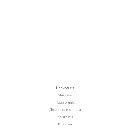
БРЮКИ TREE
от
7 920 RUB
9 900 RUB
Навигация
Магазин
Сми о нас
Доставка и оплата
Контакты
Возврат