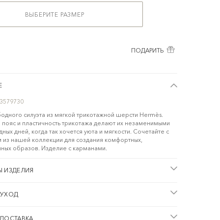
ВЫБЕРИТЕ РАЗМЕР
ПОДАРИТЬ
Е
3579730
одного силуэта из мягкой трикотажной шерсти Hermès.
 пояс и пластичность трикотажа делают их незаменимыми
ных дней, когда так хочется уюта и мягкости. Сочетайте с
 из нашей коллекции для создания комфортных,
ных образов. Изделие с карманами.
Ы ИЗДЕЛИЯ
 УХОД
 ДОСТАВКА