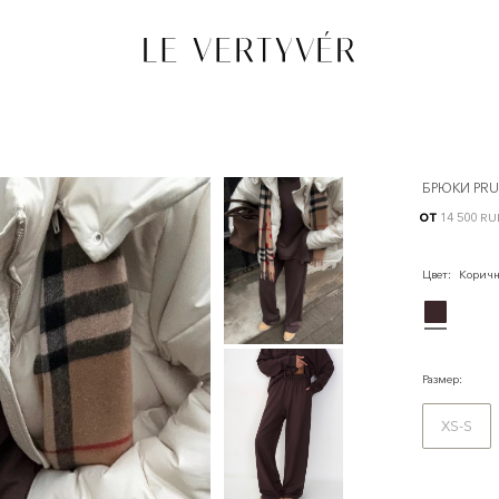
БРЮКИ PR
от
14 500 RU
Цвет
:
Коричн
Размер
:
XS-S