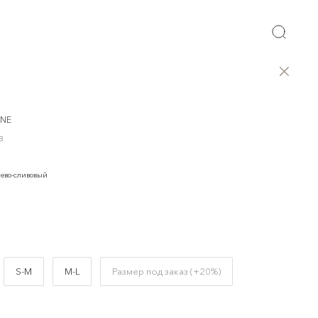
UNE
B
ево-сливовый
S-M
M-L
Размер под заказ (+20%)