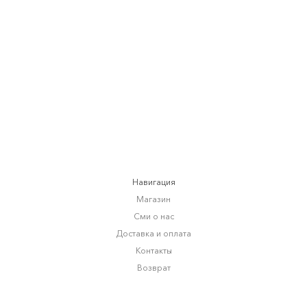
БРЮКИ TREE
от
7 920 RUB
9 900 RUB
Навигация
Магазин
Сми о нас
Доставка и оплата
Контакты
Возврат