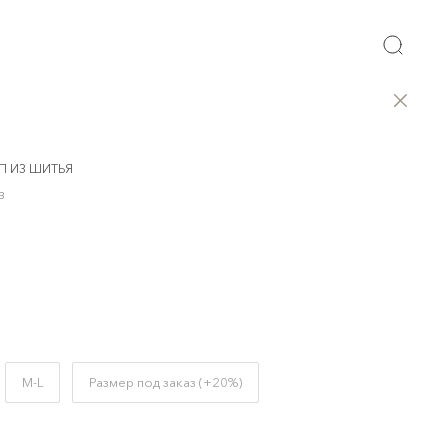
П ИЗ ШИТЬЯ
B
M-L
Размер под заказ (+20%)