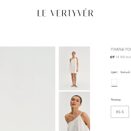
ПЛАТЬЕ-ТО
от
14 900 RU
Цвет
:
Белый
Размер
:
XS-S