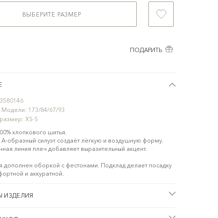
ВЫБЕРИТЕ РАЗМЕР
ПОДАРИТЬ
Е
3580146
 Модели:
173/84/67/93
 размер:
XS-S
100% хлопкового шитья.
А-образный силуэт создаёт лёгкую и воздушную форму.
ная линия плеч добавляет выразительный акцент.
я дополнен оборкой с фестонами. Подклад делает посадку
ортной и аккуратной.
Ы ИЗДЕЛИЯ