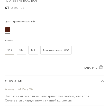
ПЛАТЬЕ THÉ ROOIBOS
от
12 500 RUB
Цвет
:
Древесно-красный
Размер
:
XS-S
S-M
M-L
Размер под заказ (+20%)
ПОДАРИТЬ
ОПИСАНИЕ
Артикул:
613579702
Платье из мягкого вязанного трикотажа свободного кроя.
Сочетается с кардиганом из нашей коллекции.