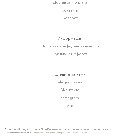
Доставка и оплата
Контакты
Возврат
Информация
Политика конфиденциальности
Публичная оферта
Следите за нами
Telegram канал
ВКонтакте
*nstagram
Max
* «Facebook/Instagram — проект Meta Platforms Inc., деятельность которой в России запрещена».
"Используются расчеты
Универсального калькулятора Почты России и EMS
"