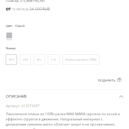
ПЛАТЬЕ STORM FRONT
от
26 000 RUB
15 000 RUB
Цвет
:
Серый
Размер
:
XS-S
S-M
M-L
L-XL
Размер под заказ (+20%)
ПОДАРИТЬ
ОПИСАНИЕ
Артикул:
613579697
Лаконичное платье из 100% шелка MAX MARA скроено по косой и
эффектно струится в движении. Натуральный материал с
деликатным сиянием мягко облегает силуэт и не просвечивает,