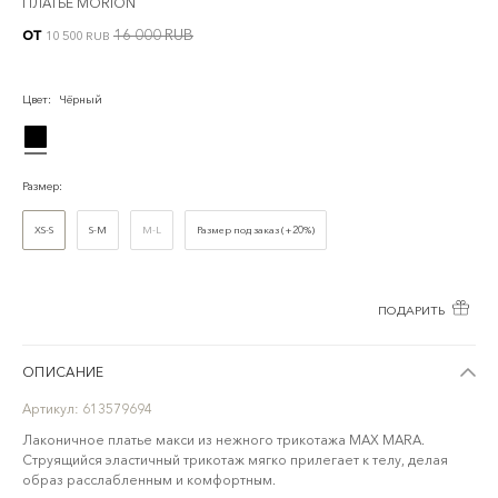
ПЛАТЬЕ MORION
от
16 000 RUB
10 500 RUB
Цвет
:
Чёрный
Размер
:
XS-S
S-M
M-L
Размер под заказ (+20%)
ПОДАРИТЬ
ОПИСАНИЕ
Артикул:
613579694
Лаконичное платье макси из нежного трикотажа MAX MARA.
Струящийся эластичный трикотаж мягко прилегает к телу, делая
образ расслабленным и комфортным.