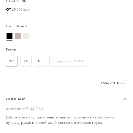
ПЛАТЬЕ INK
от
25 000 RUB
Цвет
:
Чёрный
Размер
:
XS-S
S-M
M-L
Размер под заказ (+20%)
ПОДАРИТЬ
ОПИСАНИЕ
Артикул:
227144836.1
Шелковое полуприталенное платье, горловина на застежку -
пуговку, рукав втачной, двойная ткань в области груди.